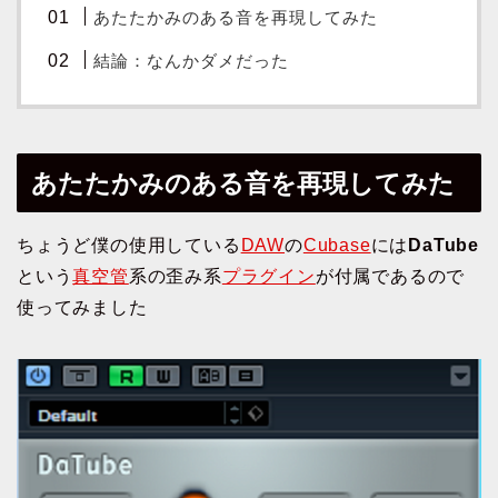
あたたかみのある音を再現してみた
結論：なんかダメだった
あたたかみのある音を再現してみた
ちょうど僕の使用している
DAW
の
Cubase
には
DaTube
という
真空管
系の歪み系
プラグイン
が付属であるので
使ってみました