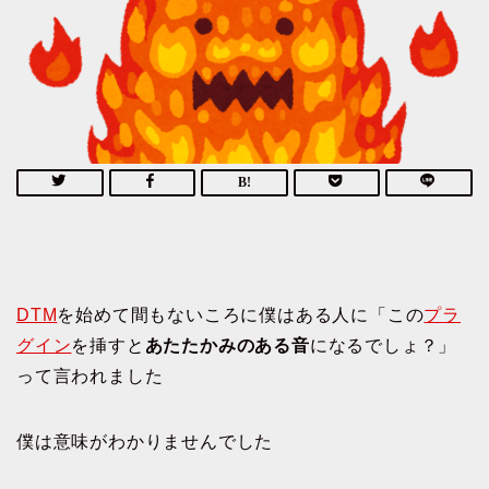
DTM
を始めて間もないころに僕はある人に「この
プラ
グイン
を挿すと
あたたかみのある音
になるでしょ？」
って言われました
僕は意味がわかりませんでした