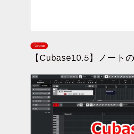
Cubase
【Cubase10.5】ノ